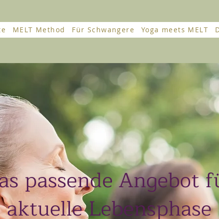
te
MELT Method
Für Schwangere
Yoga meets MELT
as passende Angebot f
aktuelle Lebensphase