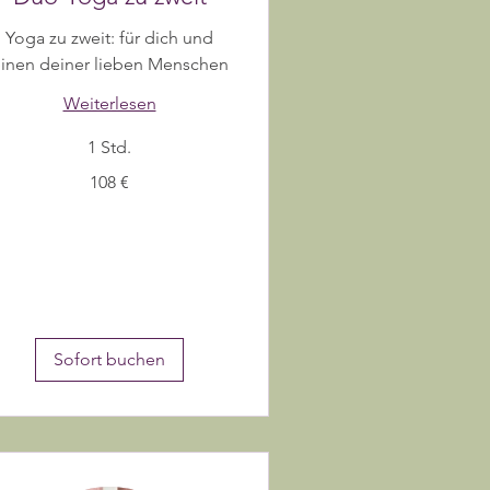
Yoga zu zweit: für dich und
inen deiner lieben Menschen
Weiterlesen
1 Std.
8
108 €
ro
Sofort buchen