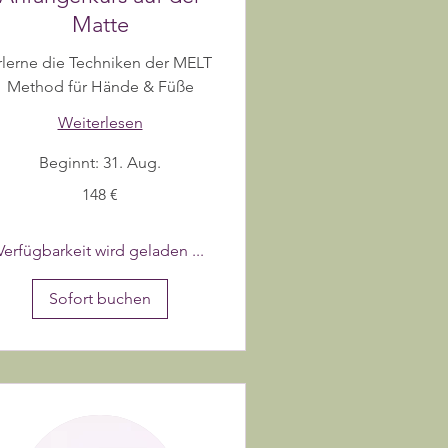
Matte
rlerne die Techniken der MELT
Method für Hände & Füße
Weiterlesen
Beginnt: 31. Aug.
8
148 €
ro
Verfügbarkeit wird geladen ...
Sofort buchen