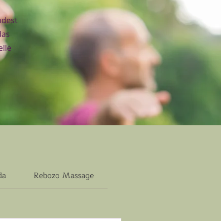
ndest
das
lle
da
Rebozo Massage