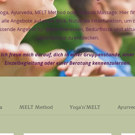
oga, Ayurveda, MELT Method oder Rebozo Massage: Hier fi
 alle Angebote auf einen Blick. Nutze die Filterfunktion, um 
ssende Angebot für deine Interessen, Bedürfnisse und aktue
Lebensphase zu entdecken.
Ich freue mich darauf, dich in einer Gruppenstunde, einer
Einzelbegleitung oder einer Beratung kennenzulernen.
a
MELT Method
Yoga’n’MELT
Ayurve