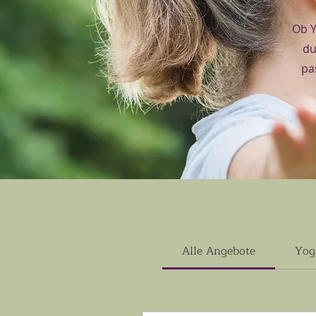
Ob Y
du
pa
Alle Angebote
Yog