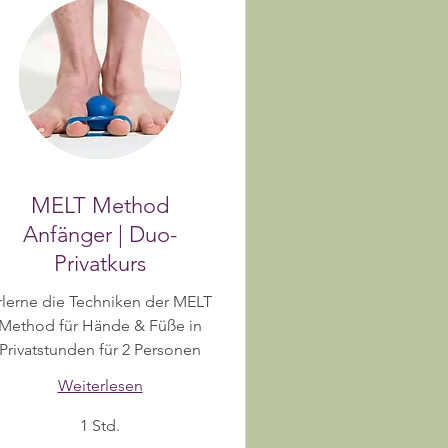
MELT Method
Anfänger | Duo-
Privatkurs
rlerne die Techniken der MELT
Method für Hände & Füße in
Privatstunden für 2 Personen
Weiterlesen
1 Std.