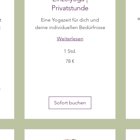
Privatstunde
e
t
Eine Yogazeit für dich und
t
deine individuellen Bedürfnisse
Weiterlesen
10
1 Std.
Eu
78
78 €
Euro
.
Sofort buchen