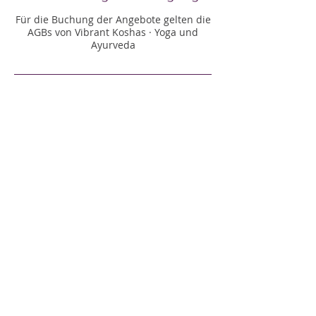
Für die Buchung der Angebote gelten die
AGBs von Vibrant Koshas · Yoga und
Ayurveda
Kontaktangaben
01703873594
info@vibrantkoshas.com
©2025 Vibrant Koshas ·
Yoga und Ayurveda
Impressum