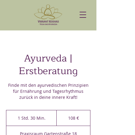
Ayurveda |
Erstberatung
Finde mit den ayurvedischen Prinzipien
für Ernährung und Tagesrhythmus
zurück in deine innere Kraft!
108
Euro
1 Std. 30 Min.
1
108 €
S
t
Praxisraum Gartenstraße 18