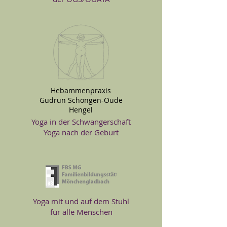
Hebammenpraxis
Gudrun Schöngen-Oude
Hengel
Yoga in der Schwangerschaft
Yoga nach der Geburt
Yoga mit und auf dem Stuhl
für alle Menschen