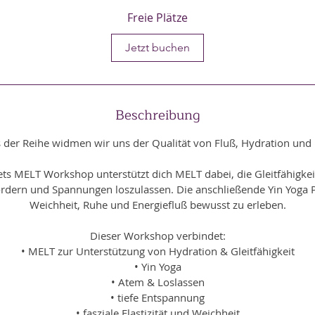
g
Freie Plätze
i
n
Jetzt buchen
n
t
a
m
Beschreibung
:
1
der Reihe widmen wir uns der Qualität von Fluß, Hydration un
2
.
ts MELT Workshop unterstützt dich MELT dabei, die Gleitfähigke
S
dern und Spannungen loszulassen. Die anschließende Yin Yoga Pra
e
Weichheit, Ruhe und Energiefluß bewusst zu erleben.
p
Dieser Workshop verbindet:
t
• MELT zur Unterstützung von Hydration & Gleitfähigkeit
.
• Yin Yoga
• Atem & Loslassen
• tiefe Entspannung
• fasziale Elastizität und Weichheit