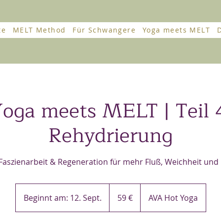
te
MELT Method
Für Schwangere
Yoga meets MELT
oga meets MELT | Teil 
Rehydrierung
 Faszienarbeit & Regeneration für mehr Fluß, Weichheit und El
59
Euro
Beginnt am: 12. Sept.
B
59 €
AVA Hot Yoga
e