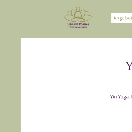
Angebo
Y
Yin Yoga,