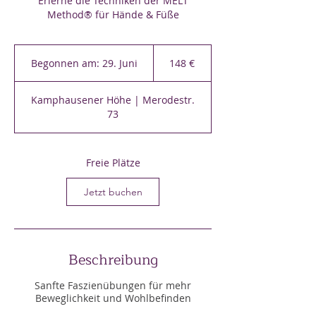
Erlerne die Techniken der MELT
Method® für Hände & Füße
148
Euro
Begonnen am: 29. Juni
B
148 €
e
g
Kamphausener Höhe | Merodestr.
o
73
n
n
e
n
Freie Plätze
a
m
Jetzt buchen
:
2
9
.
Beschreibung
J
u
Sanfte Faszienübungen für mehr
n
Beweglichkeit und Wohlbefinden
i